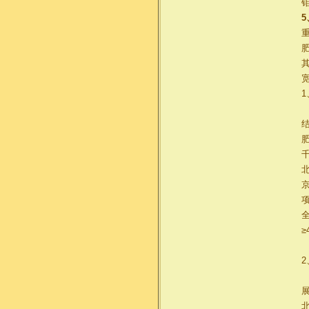
结
肥
全
≥