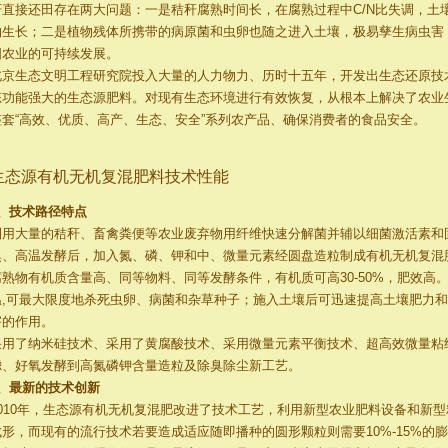
秆直接还田存在两大问题：一是秸秆腐熟时间长，在腐熟过程中C/N比失调，土
物生长；二是植物残体所携带的病原菌和虫卵也随之进入土壤，极易孳生病虫害
国农业的可持续发展。
北京生态文明工程研究院投入大量的人力物力、历时十五年，开发出生态还原技
态功能强大的生态源肥料。对现有生态环境进行有效恢复，从根本上解决了农业
整套“高效、优质、高产、生态、安全”系列农产品、确保消费者的食品安全。
生态源有机无机复混肥料技术性能
1、技术路径特点
利用大量的秸秆、畜禽粪便等农业废弃物用纤维快速分解菌并辅以细菌激活素和
臭、高温发酵后，加入氮、磷、钾和中、微量元素经圆盘造粒制成有机无机复混
腐熟物有机质含量高、同等物料、同等发酵条件，有机质可高30-50%，肥效高
温,可最大限度地杀死虫卵、病菌和杂草种子；施入土壤后可迅速提高土壤肥力
害的作用。
采用了纳米硅技术、采用了黄腐酸技术、采用微量元素平衡技术、超高效微量粘
滤、好氧发酵到高氮磷钾含量造粒及除臭除尘新工艺。
2、最新的技术创新
2010年，生态源有机无机复混肥改进了技术工艺，利用新型农业肥料设备和新型粘
成形，而现有的流行技术若要造成适应随即播种的圆形颗粒则需要10%-15%的