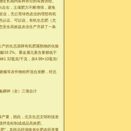
物生长期内各种养分的有效供给。
2%左右，土壤肥力不断增强，避免
效农业，无公害绿色农业的理想有机
色认证。可以说，有机生态肥（尤
态安全高效益农业生产开辟了一条
生产的生态源牌有机肥腐熟物的化验
腐殖酸19.2%。重金属元素含量都低于
1.32毫克/千克，汞4.99×10毫克/
与麦糠等农作物秸秆混合发酵，经北
21.7氮磷钾（全）三项合计
保产量，因此，北京生态文明科技发
搅拌造粒制成成品高效肥。
态肥”，其样品经湖南省化肥农药质量