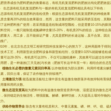
化肥营养成份为肥料肥效的衡量标志，有机无机复混肥料的肥效比纯化肥肥效提高
3） 生态源有机无机复混肥料与一般的有机无机复混肥料相比具有以下特色：
生态源有机无机复混肥料的造粒优势：根据生态源有机无机复混肥料的种植效果，一
机质含量再20%的组合效果最佳，然而，这含量的肥料只能采用挤压造粒，其颗
制了这种肥料推广使用；若采用圆盘造粒制成球型颗粒，但是需要10-15%的膨
配料空间，一般只能制造成氮磷钾含量15-20%，有机质20%的组合，这种组
施肥量大，用工多，且不能保证产量，尤其是肥料的长途运输，及不合算。因次
的推广。
2010年，在北京生态文明工程研究院科技发展中心的努力下，这种局面终于得
了技术工艺，利用新型农业肥料设备和新型粘结剂，仅需要0.025%就能够造粒
含量可达28-35%，有机质可达20%，不仅可以随机播种，其效果可以超过任
想用肥，是一种速效(三天见效)与长效（肥效可长达半年至一年）相结合的生态
1、植物生长必需的微量元素回归率高
以作物剪枝为部分原料，利用纤维素分解
元素，回归土壤，保证了农作物连年持续增产。
2、土壤激活力强
能迅速激活板结土壤中原生有益微生物群落并有效抑制有害病
使用量和用药次数。
、
微生态适宜度高
能为肥料中的有益微生物营造营养均衡、湿度适宜的微生态
群，保持稳定的生物活性，增强固氮、解磷、解钾功效，大大提高土壤对作物的
能力。
4、供给作物营养全
除含有大量有机质和大、中量元素氮、磷、钾、钙、镁、硫