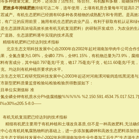
钼等多种微量元素。此外，还添加了活性剂、络合剂、有机酸和多糖．能确保作
5、肥效多年持续肥效
持续可达二年，连年使用，土壤有机质含量每年可提高0.
重茬减产。有机生态肥料已经拥有60多种各类植物的成熟配方和专用肥。是高
肥，有广泛的应用前景，施用有机生态肥的农业产品，有利于获取有机认证和绿
其是生态源牌高浓缩高效长效有机无机复混肥料）的研制开发成功，为农业的生
宽广道路。生态源肥料逐年实现的技术高度
1、精细有机肥料已经达到技术指标
北京生态文明科技发展中心自2000年自2002年起对湖南加华肉牛公司合作
果，全氮含量为1.08%，全磷0.73%，全钾1.15%，有机物总量为73.9%，
料有害成分，其中镉0.797毫克/千克，铬17.75毫克/千克，铅11.60毫克/千克，砷
千克。均达到有机种植所要求的水平。
北京生态文明工程研究院科技发展中心2003年起还对河南漯河银鸽造纸黑泥渣
京市新型肥料质量监督检验站检验检验所得数据如下：
项目单位实测值标 准
氮全磷全钾有机质水分Ph值腐殖酸%%%%% %2.150.591.4534.75.017.5
4%≥30%≤205.5-8.0------
2、有机无机复混肥已经达到的技术指标
精细有机肥主要用于有机种植和土壤改良基质,但不是一种高效肥料,无法确
展中心在有机耗氧腐熟物料的基础上，进一步添加氮磷钾和高效生态肥料添加剂
北京生态文明科技发展中心2002年利用湖南加华牛业牛粪加工后生产“生态源生