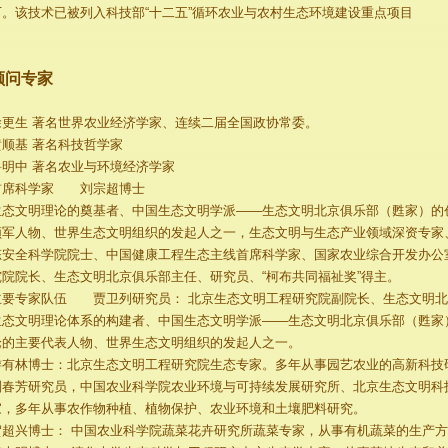
厂。该技术已被列入科技部“十二五”循环农业与农村生态环境建设重点项目
顾问专家
徐更生 著名世界农业经济学家、连续二届全国政协常委。
黄顺基 著名科技哲学家
鲁明中 著名农业与环境经济学家
首席科学家 刘宗超博士
生态文明理论的奠基者、中国生态文明学派——生态文明北京俱乐部（甦家）的
领军人物、世界生态文明组织的发起人之一，生态文明与生态产业领域深资专家
态安全科学院院士、中国健康工程生态主线首席科学家、国家农业综合开发办公
究院院长、生态文明北京俱乐部主任、研究员、“柯布共同福祉奖”得主。
主要专家队伍 贾卫列研究员： 北京生态文明工程研究院副院长、生态文明北
生态文明理论体系的构建者、中国生态文明学派——生态文明北京俱乐部（甦家
论的主要代表人物、世界生态文明组织的发起人之一。
游有林博士：北京生态文明工程研究院生态专家。多年从事园艺农业的高新科技
刘春芳研究员，中国农业科学院农业环境与可持续发展研究所、北京生态文明科
家，多年从事农作物种植、植物保护、农业环境和土壤肥料研究。
贺超兴博士： 中国农业科学院蔬菜花卉研究所蔬菜专家，从事有机蔬菜的生产