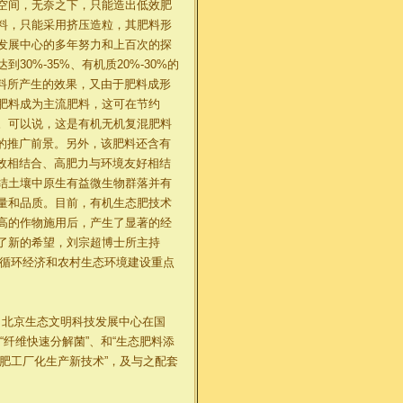
空间，无奈之下，只能造出低效肥
料，只能采用挤压造粒，其肥料形
发展中心的多年努力和上百次的探
%-35%、有机质20%-30%的
）肥料所产生的效果，又由于肥料成形
肥料成为主流肥料，这可在节约
。可以说，这是有机无机复混肥料
巨大的推广前景。另外，该肥料还含有
效相结合、高肥力与环境友好相结
结土壤中原生有益微生物群落并有
量和品质。目前，有机生态肥技术
高的作物施用后，产生了显著的经
了新的希望，刘宗超博士所主持
”循环经济和农村生态环境建设重点
 北京生态文明科技发展中心在国
“纤维快速分解菌”、和“生态肥料添
态肥工厂化生产新技术”，及与之配套