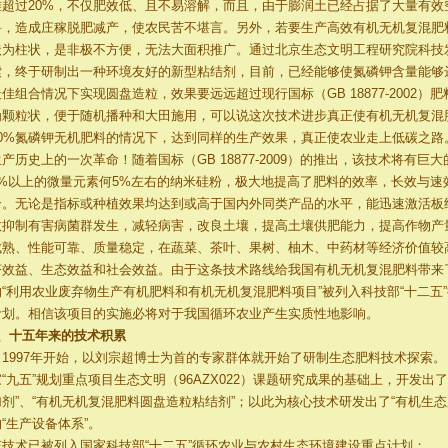
难超过20%，不仅肥效低、且不易溶解，而且，由于膨润土已经占据了大量有效
料，造成庄稼脱肥减产，使农民苦不堪言。另外，若要生产高效有机无机复混肥
状为柱状，是非极不方便，无法大面积推广。通过北京生态文明工程研究院科技
索，终于研制出一种环境友好的新型粘结剂，目前，已经能够使氮磷钾含量能够达到30
最佳组合情况下实现圆盘造粒，效果要远远超过现行国标（GB 18877-2002
为颗粒状，便于随机播种和大田施用，可以说这次技术进步真正使有机无机复混
40%氮磷钾无机肥料的情况下，达到同样的生产效果，真正使农业走上低碳之路
生产历史上的一次革命！随着国标（GB 18877-2009）的推出，该技术将有
2%以上的微量元素何5%左右的纳米硅粉，极大地提高了肥料的效率，长效与速
合。无论是指标或种植效果均达到或高于国内外同类产品的水平，能迅速激活板
效抑制有害病菌群发生，减轻病害，改良土壤，提高土壤供肥能力，提高作物产
成熟、性能可靠、质量稳定，在蔬菜、茶叶、果树、柚木、中药材等经济价值较
济效益、生态效益和社会效益。由于这条技术路线给我国有机无机复混肥料带来
的“利用农业废弃物生产有机肥料和有机无机复混肥料项目”被列入科技部“十二五
计划。相信该项目的实施必将对于我国循环农业产生实质性地影响。
3、十五年来的技术积累
自1997年开始，以刘宗超博士为首的专家群体就开始了研制生态肥料技术探索。
家“九五”规划重点项目生态文明（96AZX022）课题研究成果的基础上，开发出了
加剂”、“有机无机复混肥料圆盘造粒粘结剂”；以此为核心技术研发出了“有机生
的“生产设备体系”。
该技术已被列入国家科技部“十二五”循环农业与农村生态环境建设重点计划；