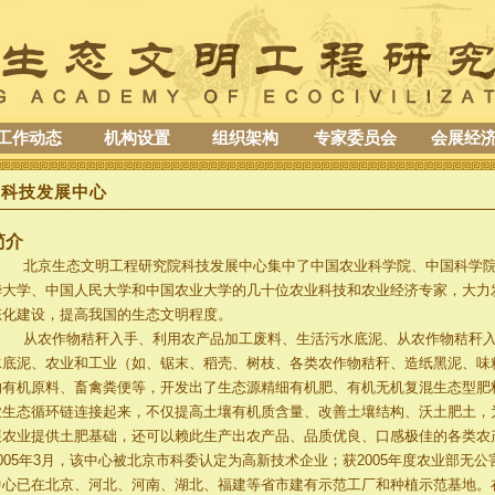
工作动态
机构设置
组织架构
专家委员会
会展经
科技发展中心
简介
北京生态文明工程研究院科技发展中心集中了中国农业科学院、中国科学院
华大学、中国人民大学和中国农业大学的几十位农业科技和农业经济专家，大力
态化建设，提高我国的生态文明程度。
从农作物秸秆入手、利用农产品加工废料、生活污水底泥、从农作物秸秆入
水底泥、农业和工业（如、锯末、稻壳、树枝、各类农作物秸秆、造纸黑泥、味
的有机原料、畜禽粪便等，开发出了生态源精细有机肥、有机无机复混生态型肥
业生态循环链连接起来，不仅提高土壤有机质含量、改善土壤结构、沃土肥土，
展农业提供土肥基础，还可以赖此生产出农产品、品质优良、口感极佳的各类农
2005年3月，该中心被北京市科委认定为高新技术企业；获2005年度农业部无
中心已在北京、河北、河南、湖北、福建等省市建有示范工厂和种植示范基地。