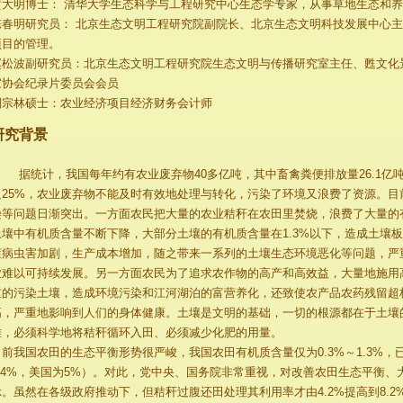
黄大明博士： 清华大学生态科学与工程研究中心生态学专家，从事草地生态和
陈春明研究员： 北京生态文明工程研究院副院长、北京生态文明科技发展中心
项目的管理。
赵松波副研究员：北京生态文明工程研究院生态文明与传播研究室主任、甦文化
家协会纪录片委员会会员
刘宗林硕士：农业经济项目经济财务会计师
研究背景
据统计，我国每年约有农业废弃物40多亿吨，其中畜禽粪便排放量26.1亿吨
足25%，农业废弃物不能及时有效地处理与转化，污染了环境又浪费了资源。目
染等问题日渐突出。一方面农民把大量的农业秸秆在农田里焚烧，浪费了大量的
土壤中有机质含量不断下降，大部分土壤的有机质含量在1.3%以下，造成土壤
茬病虫害加剧，生产成本增加，随之带来一系列的土壤生态环境恶化等问题，严
业难以可持续发展。另一方面农民为了追求农作物的高产和高效益，大量地施用
重的污染土壤，造成环境污染和江河湖泊的富营养化，还致使农产品农药残留超
高，严重地影响到人们的身体健康。土壤是文明的基础，一切的根源都在于土壤
难，必须科学地将秸秆循环入田、必须减少化肥的用量。
目前我国农田的生态平衡形势很严峻，我国农田有机质含量仅为0.3%～1.3%
2.4%，美国为5%）。对此，党中央、国务院非常重视，对改善农田生态平衡
示。虽然在各级政府推动下，但秸秆过腹还田处理其利用率才由4.2%提高到8.