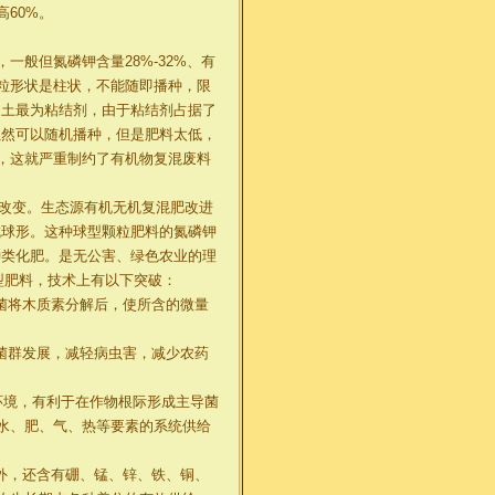
60%。
般但氮磷钾含量28%-32%、有
粒形状是柱状，不能随即播种，限
润土最为粘结剂，由于粘结剂占据了
合虽然可以随机播种，但是肥料太低，
，这就严重制约了有机物复混废料
到改变。生态源有机无机复混肥改进
成球形。这种球型颗粒肥料的氮磷钾
何种类化肥。是无公害、绿色农业的理
型肥料，技术上有以下突破：
菌将木质素分解后，使所含的微量
菌群发展，减轻病虫害，减少农药
环境，有利于在作物根际形成主导菌
水、肥、气、热等要素的系统供给
外，还含有硼、锰、锌、铁、铜、