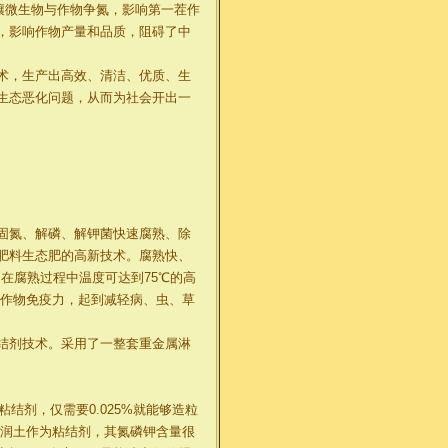
壤微生物与作物争氮，影响第一茬作
，影响作物产量和品质，阻碍了中
术，生产出高效、清洁、优质、生
生态恶化问题，从而为社会开出一
固氮、解磷、解钾菌快速腐熟、除
肥料生态肥的高新技术。腐熟快、
。在腐熟过程中温度可达到75℃的高
和作物免疫力，起到减轻病、虫、草
结剂技术。采用了一整套重金属淋
结剂，仅需要0.025%就能够造粒
膨润土作为粘结剂，其氮磷钾含量很