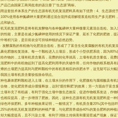
该产品已由国家工商局批准的该注册了“生态源”商标。
利用这套技术体系生产的生态源有机无机复混肥料具有如下优势：4、生态源优于
是100%使用各种氮磷钾大量肥料通过混合混拌或溶解喷浆造粒而生产多元肥料
优点和缺点。
有机无机复混肥料是将有机发酵物与各种氮磷钾大量种微量元素混合造粒。加入
新的性能，主要是在减少氮磷钾使用的情况下保证产量、延长了化肥的肥效，提
壤中堆积污染，是目前农业可持续种植的必然趋势。
2）发酵腐熟的有机物与化肥混合造粒，形成了了富含生化黄腐酸的有机无机复
包裹化肥微粒复混体。每一个颗粒进入土壤后，形成个小型供肥系统，因为80%
供给作物的，土壤有机质含量高，花费的转化率就高，土壤有机质含量低，花费
复混肥料中的有机物起到了提高化肥利用率的关键作用，任何作物的根系都具有
贫瘠的土壤肥力提高到与肥料颗粒中的有机质相应的供肥水平，这无疑可以大幅
补我国土壤有机质含量较低致命弱点。
这种包裹体肥料颗粒进入土壤，在土壤水分的作用下，化肥微粒与腐殖酸及有机
螯合物，使化肥营养成分缓慢释放，达到“缓控释肥”的效果；另一方面由于富含
对土壤补充了有机碳，有利于强化土壤中微生态效应，促进作物根系发达，作物
力也相应提高，进一步增强了肥效。因此，这种生态源有机无机复混肥料是一种
能绿色环保肥料。多年种植效果证明，一般情况下，有机质含量20%(其中包括8
卫25%的有机无机复混肥料的种植产量，与化肥营养成份40%的复合肥料的种
质却大幅度提高，且不污染土壤、有利于消除土传病害和重迎茬减产现象，保证