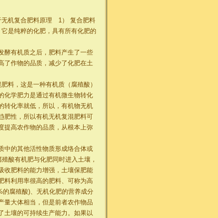
无机复合肥料原理 1） 复合肥料
，它是纯粹的化肥，具有所有化肥的
发酵有机质之后，肥料产生了一些
高了作物的品质，减少了化肥在土
混肥料，这是一种有机质（腐殖酸）
的化学肥力是通过有机微生物转化
的转化率就低，所以，有机物无机
趋肥性，所以有机无机复混肥料可
度提高农作物的品质，从根本上弥
质中的其他活性物质形成络合体或
腐殖酸有机肥与化肥同时进入土壤，
吸收肥料的能力增强，土壤保肥能
肥料利用率很高的肥料、可称为高
%的腐殖酸)、无机化肥的营养成分
植产量大体相当，但是前者农作物品
了土壤的可持续生产能力。如果以