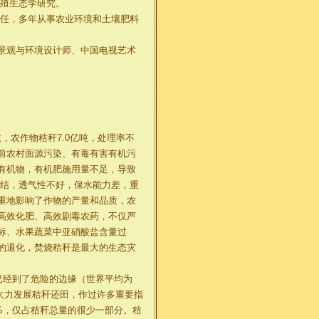
养殖生态学研究。
主任，多年从事农业环境和土壤肥料
景观与环境设计师、中国电视艺术
，农作物秸秆7.0亿吨，处理率不
前农村面源污染、有毒有害有机污
有机物，有机肥施用量不足，导致
板结，透气性不好，保水能力差，重
重地影响了作物的产量和品质，农
高效化肥、高效剧毒农药，不仅严
标、水果蔬菜中亚硝酸盐含量过
的退化，焚烧秸秆是最大的生态灾
，已经到了危险的边缘（世界平均为
、大力发展秸秆还田，作过许多重要指
2%，仅占秸秆总量的很少一部分。秸