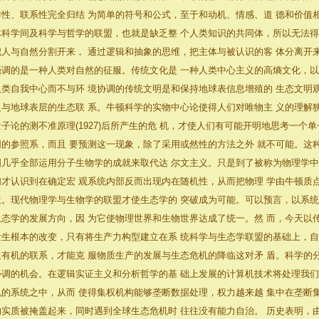
样性、联系性完全归结 为简单的符号和公式，至于和动机、情感、道 德和价值
体科学间及科学与哲学的联盟，也就是缺乏整 个人类知识的共同体，所以无法得
把人与自然分割开来， 通过逻辑和抽象的思维，把主体与被认识的客 体分离开
强调的是一种人类对自然的征服。传统文化是 一种人类中心主义的高熵文化，以
人类自我中心而不与环 境协调的传统文明是和保持地球表信息增殖的 生态文明
乏与地球表层的生态联 系。牛顿科学的实物中心论使得人们对唯物主 义的理解狭义
量子论的测不准原理(1927)后所产生的危 机，才使人们有可能开明地思考一个
同的参照系，而且 要预测这一现象，除了采用或然性的方法之外 就不可能。这
图几乎全部运用分子生物学的成就来取代达 尔文主义。只是到了被称为物理学中
们才认识到在确定宏 观系统内部反而出现内在随机性，从而把物理 学由牛顿质
位。现代物理学与生物学的联盟才使生态学的 突破成为可能。可以预言，以系统
生态学的发展方向，因 为它使物理世界和生物世界达成了统一。然 而，今天以
发生根本的改变，只有将生产力构型建立在系 统科学与生态学联盟的基础上，自
生有机的联系，才能克 服物质生产的发展与生态危机的降临这对矛 盾。科学的
协调的机会。在逻辑实证主义和分析哲学的基 础上发展的计算机技术将处理我们
机的系统之中，从而 使得集权机构能够垄断数据处理，权力越来越 集中在垄断
的实质被掩盖起来，同时遇到全球生态危机时 往往没有能力自治。 历史表明，