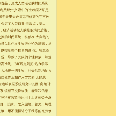
和食品，形成人类活动的封闭系统，
桑那州沙 漠中的“生物圈2号”是
美国学者里夫金将克劳修斯的宇宙热
，否定了人类自养 性观点，提出
则，经济活动投入的是低熵的质能，
交换的封闭系统，纵然在 大自然的
论是以达尔文生物进化论为基础，从
可以控制整个世界的进 化。智慧圈
 观，导致了无限的个性解放，加速
高准则。“熵”观点则把 热力学第二
 大地把一切生物、社会活动均纳入
与自然界互相作用方式而 无限悲
在地球表层系统研究中的困 境 地球
系 统相互交换物质、能量和信息，
熵”理论被频繁地运用于上述三类子系
难，以致于 陷入困境。首先，熵理
义熵，用不能描述分子秩序的克劳修