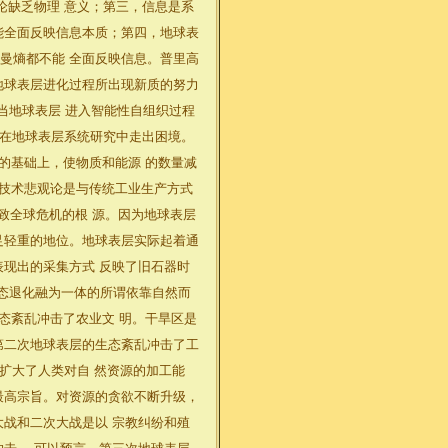
论缺乏物理 意义；第三，信息是系
能全面反映信息本质；第四，地球表
曼熵都不能 全面反映信息。普里高
地球表层进化过程所出现新质的努力
当地球表层 进入智能性自组织过程
论在地球表层系统研究中走出困境。
的基础上，使物质和能源 的数量减
．技术悲观论是与传统工业生产方式
导致全球危机的根 源。因为地球表层
足轻重的地位。地球表层实际起着通
表现出的采集方式 反映了旧石器时
生态退化融为一体的所谓依靠自然而
生态紊乱冲击了农业文 明。干旱区是
第二次地球表层的生态紊乱冲击了工
，扩大了人类对自 然资源的加工能
最高宗旨。对资源的贪欲不断升级，
大战和二次大战是以 宗教纠纷和殖