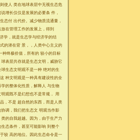
则使人 类在地球表层中无视生态危
们说增长仅仅是发展的必要条 件，
生态付 出代价。减少物质流通量，
点放在管理工作的发展上，得到
经济学，就是生态学与经济学的结
式的潜在背 景，，人类中心主义的
一种终极价值，所有的 较小的目标
 球表层共存就是生态文明，威胁它
全球生态文明观不是一种 绝对的生
这 种文明观是一种具有建设性的全
科学的整体化性质，解释人 与生物
文明观既不是幻想也不是常规， 用
品，不是 超自然的东西，而是人类
的协调，我们把生态文 明观当作影
 类的自我超越。因为，由于生产力
的生态条件，甚至可能影响 到整个
于较 高的地位。因此生态命令是一