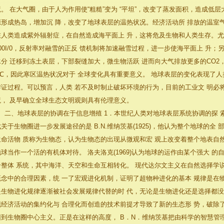
境。 在大气圈，由于人为作用使“粗糙”变为 “平坦”，改变了蒸发面积，造成低
源形成热岛，增加沉 降，改变了地球表层的温热状况。经济活动所 排放的温室
在人类造成紫外辐射症，在自然造成海平面上 升，这将危及生物和人类生存。尤
500I/0，反射率对融雪的正反 馈机制将加速融雪过程，进一步使海平面上 升
水分 迁移到冻土表层，下部裂缝加大，微生物活跃 进而向大气排放更多的CO2
4℃，因此寒区温热状况对于 全球变化具有重要意义。 地球表层的变化表现了人
辩证过程。可以预言，人类 若不及时制止破坏环境的行为，目前的工业文 明必
境， 及早确立全球生态文明观则具有伦理意义。
二、地球表层的协调在于信息增殖 1．本世纪人类对地球表层系统协调的探 索
成关于生物圈进一步发展途径的是 B.N.维纳茨基(1925)，他认为整个地球的
生命活物 质称为生物态，认为生物态的出现从微观和宏 观上改变着整个地表自
地球当作一个活的有机体对待。 洛夫洛克(1969)认为地球的运作由某个强大 
个整体 系统，其中海洋、天空和生命互相转化。 现代达尔文主义在自然选择学
概念中的合理因素，统 一了宏观进化机制，证明了超物种进化的基本 规律是在
是生物进化规律逐渐被社会发展规律代替的时 代，无论是生物进化还是选择都没
现经济活动的集约化与 合理化而创造的技术前提才导致了新的生态形 势，破除
回到生物圈中心主义。正是在这样的高度， B．N．维纳茨基把由科学的智慧管