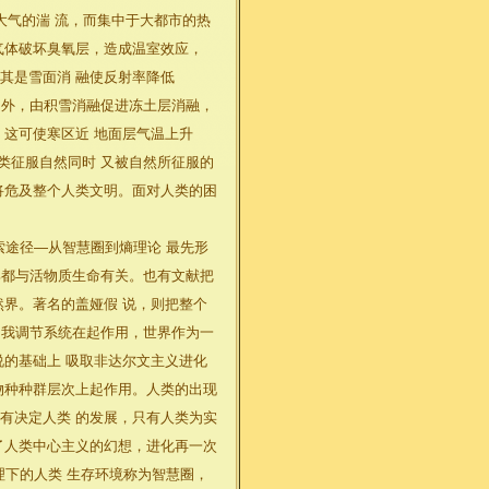
层大气的湍 流，而集中于大都市的热
气体破坏臭氧层，造成温室效应，
其是雪面消 融使反射率降低
；另外，由积雪消融促进冻土层消融，
，这可使寒区近 地面层气温上升
类征服自然同时 又被自然所征服的
将危及整个人类文明。面对人类的困
途径—从智慧圈到熵理论 最先形
全 部都与活物质生命有关。也有文献把
然界。著名的盖娅假 说，则把整个
的自我调节系统在起作用，世界作为一
说的基础上 吸取非达尔文主义进化
物种种群层次上起作用。人类的出现
有决定人类 的发展，只有人类为实
了人类中心主义的幻想，进化再一次
理下的人类 生存环境称为智慧圈，