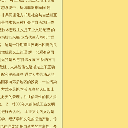
冲击。 可以预言，第三次地球表层
生态系统中，所谓非洲难民问 题
─ 非共同进化方式是社会与自然相互
就是寻求第三种社会与自 然相互作
型技术悲观主义是工业文明绝望 的
境为核心来揭 示当代生态危机与世
略，这是一种期望世界走出困境的良
息增殖意义上的理 解，悲观有余而
无异是从与“持续发展”相反的方向
态危机，人类智能也逐渐走上了正确
分配和消耗那些 通过人类劳动从地
达国家向落后地区的投资，一些污染
产方式不足以养活 众多的人口加上
乏必要的管理，往往侈奢性的惊人浪
 2．对300年来的传统工业文明
化进行再认识。 工业文明的兴起是
哲学、经济学和文化的必然产物。传
也往往导致 把自然界的丰富性、多