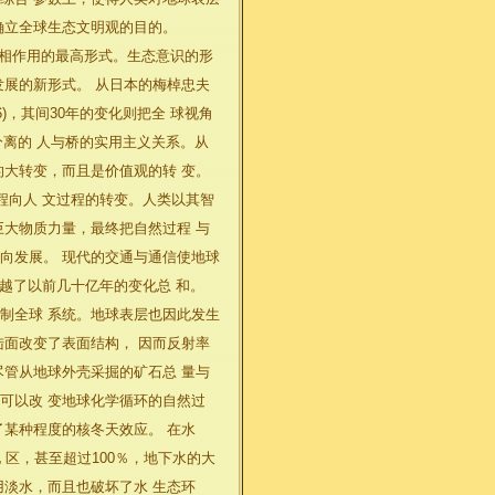
确立全球生态文明观的目的。
相作用的最高形式。生态意识的形
发展的新形式。 从日本的梅棹忠夫
86)，其间30年的变化则把全 球视角
分离的 人与桥的实用主义关系。从
的大转变，而且是价值观的转 变。
程向人 文过程的转变。人类以其智
巨大物质力量，最终把自然过程 与
向发展。 现代的交通与通信使地球
超越了以前几十亿年的变化总 和。
制全球 系统。地球表层也因此发生
陆面改变了表面结构， 因而反射率
尽管从地球外壳采掘的矿石总 量与
可以改 变地球化学循环的自然过
了某种程度的核冬天效应。 在水
 区，甚至超过100％，地下水的大
用淡水，而且也破坏了水 生态环