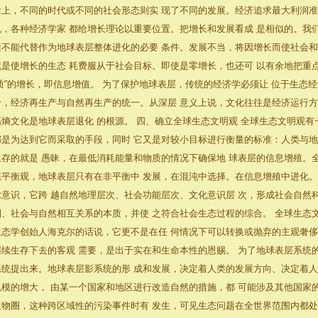
念上，不同的时代或不同的社会形态则实 现了不同的发展。经济追求最大利润准
机，各种经济学家 都给增长理论以重要位置。把增长和发展看成 是相似的。我
但不能代替作为地球表层整体进化的必要 条件。发展不当，将因增长而使社会和
就是使增长的生态 耗费服从于社会目标。即使是零增长，也还可 以有余地把重
“质”的增长，即信息增值。 为了保护地球表层，传统的经济学必须让 位于生态
合，经济再生产与自然再生产的统一。从深层 意义上说，文化往往是经济运行方
高熵文化是地球表层退化 的根源。 四、确立全球生态文明观 全球生态文明观有
都是为达到它而采取的手段，同时 它又是对较小目标进行衡量的标准：人类与地
生存的就是 愚昧，在最低消耗能量和物质的情况下确保地 球表层的信息增殖。
态平衡观，地球表层只有在非平衡中 发展，在混沌中选择。在信息增殖中进化。
球意识，它跨 越自然地理层次、社会功能层次、文化意识层 次，形成社会自然
圈、社会与自然相互关系的本质，并使 之符合社会生态过程的综合。 全球生态
生态学创始人海克尔的话说，它更不是在任 何情况下可以转换或抛弃的主观奢侈
继续生存下去的客观 需要，是出于实在和生命本性的恩赐。 为了地球表层系统
系统提出来。地球表层影系统的形 成和发展，决定着人类的发展方向、决定着人
规模的增大， 由某一个国家和地区进行改造自然的措施，都 可能涉及其他国家
生物圈，这种跨区域性的污染事件时有 发生，可见生态问题在全世界范围内都处