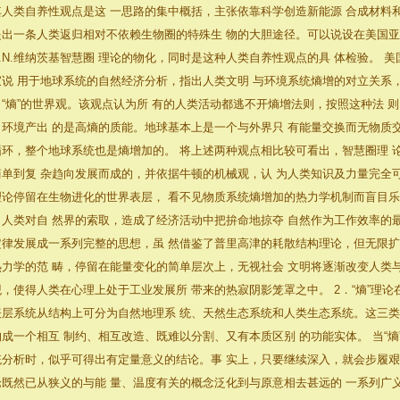
其人类自养性观点是这 一思路的集中概括，主张依靠科学创造新能源 合成材料
提出一条人类返归相对不依赖生物圈的特殊生 物的大胆途径。可以说设在美国亚利
B.N.维纳茨基智慧圈 理论的物化，同时是这种人类自养性观点的具 体检验。 
寂说 用于地球系统的自然经济分析，指出人类文明 与环境系统熵增的对立关系
了“熵”的世界观。该观点认为所 有的人类活动都逃不开熵增法则，按照这种法 
向环境产出 的是高熵的质能。地球基本上是一个与外界只 有能量交换而无物质
循环，整个地球系统也是熵增加的。 将上述两种观点相比较可看出，智慧圈理 
简单到复 杂趋向发展而成的，并依据牛顿的机械观，认 为人类知识及力量完全
理论停留在生物进化的世界表层， 看不见物质系统熵增加的热力学机制而盲目乐
了人类对自 然界的索取，造成了经济活动中把拚命地掠夺 自然作为工作效率的最
定律发展成一系列完整的思想，虽 然借鉴了普里高津的耗散结构理论，但无限扩
热力学的范 畴，停留在能量变化的简单层次上，无视社会 文明将逐渐改变人类
观，使得人类在心理上处于工业发展所 带来的热寂阴影笼罩之中。 2．“熵”理论
表层系统从结构上可分为自然地理系 统、天然生态系统和人类生态系统。这三类
构成一个相互 制约、相互改造、既难以分割、又有本质区别 的功能实体。 当“
统分析时，似乎可得出有定量意义的结论。事 实上，只要继续深入，就会步履艰
论既然已从狭义的与能 量、温度有关的概念泛化到与原意相去甚远的 一系列广