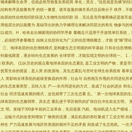
斯熵来解释生命序，也就必然导致复杂系统简 单化；其次，“信息就是负熵”的结
统结构有序及能量有序 的统一量度、玻耳兹曼的熵关系式仅反映分子 秩序，不
层由原始性自然组织阶段进入生物性自组织阶 段，无论是克劳修斯熵还是玻耳兹
津用低层次的以能量为 基础导出的热力学熵理论来解决同层次的有生 物参与的
难以成功。H．哈肯走出熵困境的协同学序参 量概念只适用于开放简单巨系统，
后，必须把序参量概念 由狭义信息转化为广义的信息增殖概念，才能 使“熵”理
三、地球表层的信息增殖模式 是构建生态文明观的科学基础 只有在信息增殖
少到最低限度，逐步转向生态发展的 全球管理，才能实现文明的全球统一。 1
相 联系的。 (1)从历史的观点看地球表层的生态紊乱 是工业文明的产物，更是
是抚育生命的摇蓝，是人类 的发源地，其生态紊乱与否对全球生命系统有 着举
过人 类影响全球系统的超级变换器的作用；社会与 自然相互作甩的共同进化所
代的生态发展类型，后转入生 产──非共同进化的方式，造成了社会的进步 和
使社会 经济迅速发展的模式，这也就带了三次生态紊 乱。’ 第一次地球表层的
地球表层的生态脆弱带。其生态 紊乱使干旱区牧民的扩张往往冲击农业文明。 
业文 明。发端于300多年前的工业革命，先后使蒸 汽机、电动机进入生产领域
力。运输方式的改变则增加了 物资的流通，满足机器的吞吐量成了工业文明 的
这种生 产力迅速发展与地区性资源的相对不足的矛盾 则造成了生态危机。一次