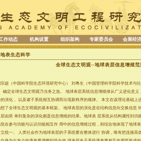
工作动态
机构设置
组织架构
专家委员会
会展经
地表生态科学
全球生态文明观─地球表层信息增殖范
刘宗超（中国科学院生态环境研究中心） 刘粤生（中国管理科学院科学技术与
确定全球生态文明观乃当务之急。 地球表层系统信息增殖律从广义进化意义 
杂的演化， 以及诸子系统相互协调而出现新秩序的规律。 本文在该理论基础上
构想了全球生态文明观的基本框架。 地球表层的演化是在结构信息向交换信息 
表层由简 单到复杂的演化都是信息增殖的结果。地球表 层系统从结构属性到功
系统在参与功能与认识功能相互作 用中的信息增殖过程，则综合地体现了地球表
对立统一。 人类社会作为地球表层的子系统要在整体进行 协调，唯有把连接高
类自身为出发点的序参量调整到符合地 球表层各子系统序参量相互作用而形成的