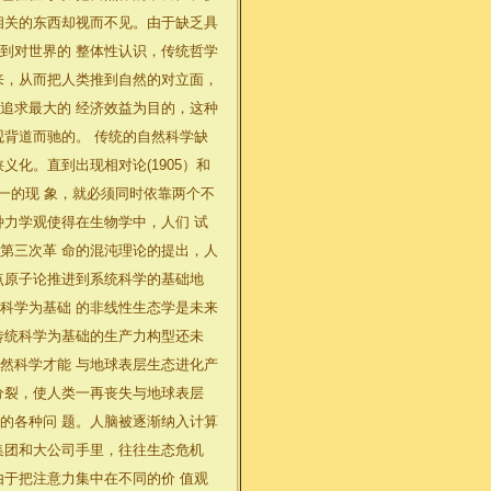
相关的东西却视而不见。由于缺乏具
到对世界的 整体性认识，传统哲学
来，从而把人类推到自然的对立面，
追求最大的 经济效益为目的，这种
观背道而驰的。 传统的自然科学缺
化。直到出现相对论(1905）和
单一的现 象，就必须同时依靠两个不
种力学观使得在生物学中，人们 试
第三次革 命的混沌理论的提出，人
点原子论推进到系统科学的基础地
科学为基础 的非线性生态学是未来
传统科学为基础的生产力构型还未
然科学才能 与地球表层生态进化产
分裂，使人类一再丧失与地球表层
的各种问 题。人脑被逐渐纳入计算
集团和大公司手里，往往生态危机
由于把注意力集中在不同的价 值观