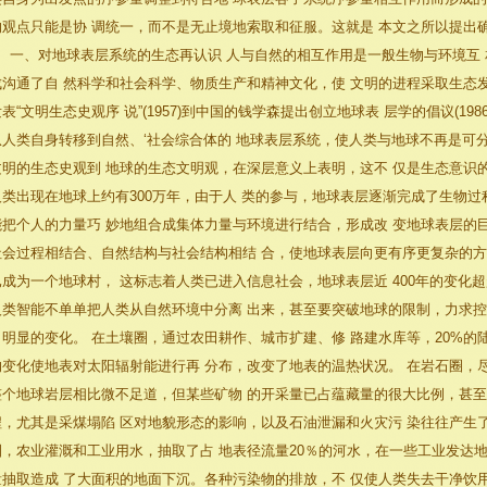
的观点只能是协 调统一，而不是无止境地索取和征服。这就是 本文之所以提出
一、对地球表层系统的生态再认识 人与自然的相互作用是一般生物与环境互 
成沟通了自 然科学和社会科学、物质生产和精神文化，使 文明的进程采取生态
表“文明生态史观序 说”(1957)到中国的钱学森提出创立地球表 层学的倡议(19
从人类自身转移到自然、‘社会综合体的 地球表层系统，使人类与地球不再是可
文明的生态史观到 地球的生态文明观，在深层意义上表明，这不 仅是生态意识
人类出现在地球上约有300万年，由于人 类的参与，地球表层逐渐完成了生物过
能把个人的力量巧 妙地组合成集体力量与环境进行结合，形成改 变地球表层的
社会过程相结合、自然结构与社会结构相结 合，使地球表层向更有序更复杂的方
已成为一个地球村， 这标志着人类已进入信息社会，地球表层近 400年的变化
人类智能不单单把人类从自然环境中分离 出来，甚至要突破地球的限制，力求控
了明显的变化。 在土壤圈，通过农田耕作、城市扩建、修 路建水库等，20%的
的变化使地表对太阳辐射能进行再 分布，改变了地表的温热状况。 在岩石圈，
整个地球岩层相比微不足道，但某些矿物 的开采量已占蕴藏量的很大比例，甚至
程，尤其是采煤塌陷 区对地貌形态的影响，以及石油泄漏和火灾污 染往往产生
圈，农业灌溉和工业用水，抽取了占 地表径流量20％的河水，在一些工业发达地
量抽取造成 了大面积的地面下沉。各种污染物的排放，不 仅使人类失去干净饮