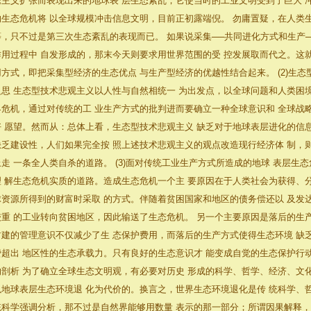
民主义扩张而表现出来的地球表 层生态紊乱，它使当时的工业文明受到了巨大 
的生态危机将 以全球规模冲击信息文明，目前正初露端倪。 勿庸置疑，在人类
等，只不过是第三次生态紊乱的表现而已。 如果说采集──共同进化方式和生产
作用过程中 自发形成的，那末今天则要求用世界范围的受 控发展取而代之。这
用方式，即把采集型经济的生态优点 与生产型经济的优越性结合起来。 (2)生态
反思 生态型技术悲观主义以人性与自然相统一 为出发点，以全球问题和人类困
界危机，通过对传统的工 业生产方式的批判进而要确立一种全球意识和 全球战
好 愿望。然而从：总体上看，生态型技术悲观主义 缺乏对于地球表层进化的信
缺乏建设性，人们如果完全按 照上述技术悲观主义的观点改造现行经济体 制，则
上走 一条全人类自杀的道路。 (3)面对传统工业生产方式所造成的地球 表层生
理 解生态危机实质的道路。造成生态危机一个主 要原因在于人类社会为获得、
球资源所得到的财富时采取 的方式。伴随着贫困国家和地区的债务偿还以 及发
较重 的工业转向贫困地区，因此输送了生态危机。 另一个主要原因是落后的生
封建的管理意识不仅减少了生 态保护费用，而落后的生产方式使得生态环境 缺
费超出 地区性的生态承载力。只有良好的生态意识才 能变成自觉的生态保护行动。
的剖析 为了确立全球生态文明观，有必要对历史 形成的科学、哲学、经济、文
以地球表层生态环境退 化为代价的。换言之，世界生态环境退化是传 统科学、
统科学强调分析，那不过是自然界能够用数量 表示的那一部分；所谓因果解释，