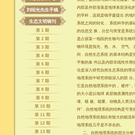
内部及外部涨落是地球表层演化的
刘绍光先生手稿
的学科，这就是钱学森提出 的地
生态文明辑刊
系统之间的转化． 系统科学的基
第 1 期
的信息交 换，分岔与突变是系统
第 2 期
是占据某一地段的生物与非生物环
物环境是指光、热、水、 空气、
第 3 期
间．自然生态系统 的基本结构是
第 4 期
平衡的条 件以及内部非线性作用
第 5 期
论是深入研究自然生态系统的理论
第 6 期
地理系统中研究得较深入的部 分
第 7 期
它是自然地理系统中的 。硬件”
第 8 期
的大小是以地球 表层物质属性的
第 9 期
壤、植 被、能量、动物及人类活
第 10 期
件”．自然地理系统的结构是可变
第 11 期
自然地理系统相比有较大的能流和
第 12 期
地理系统几乎是不存在的。
第 13 期
二、自然地理系统的层次分析 