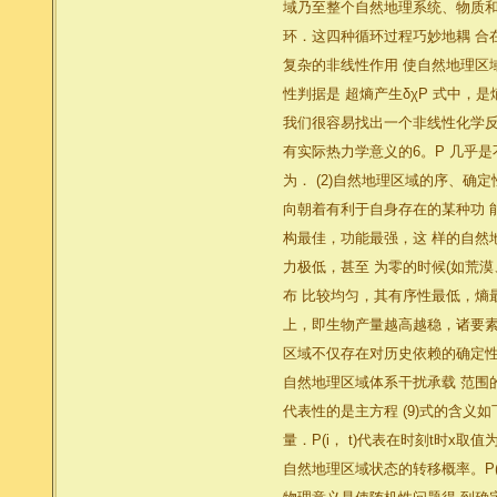
域乃至整个自然地理系统、物质和
环．这四种循环过程巧妙地耦 合
复杂的非线性作用 使自然地理区
性判据是 超熵产生δχP 式中，
我们很容易找出一个非线性化学反
有实际热力学意义的6。P 几乎
为． (2)自然地理区域的序、确
向朝着有利于自身存在的某种功 
构最佳，功能最强，这 样的自然
力极低，甚至 为零的时候(如荒
布 比较均匀，其有序性最低，熵
上，即生物产量越高越稳，诸要素
区域不仅存在对历史依赖的确定性
自然地理区域体系干扰承载 范围
代表性的是主方程 (9)式的含义
量．P(i， t)代表在时刻t时x取
自然地理区域状态的转移概率。P(i，