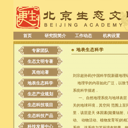
首页
研究院简介
工作动态
机构设置
地表生态科学
专家团队
生态文明专著
其他论著
刘宗超孙莉(中国科学院新疆地理研
地表生态科学
地理学的内容如此广泛，以致于一
系统科学描述．
生态产业规划
一、自然地理系统与地球表层 自
生态科技项目
关的地球环境，其空间 范围上至
里．该层是天 体因素(能量辐射、
生态科技产品
动、 动物活动、植物发育等)的
科技发展中心
系统，该系统与其环境有能量、物