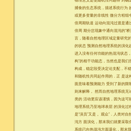
物理意义是使随机性问题得 到确
捕食的生态系统，描述系统行为 的是Lo
或更多变量的非线性 微分方程组
倍周期轨道 运动向混沌过渡是通过阵
倍周 期分岔现象中通向混沌的“
言，随着自然地理区域定量研究的
的状态 预测自然地理系统的演化
进入没有任何功能的热混沌状态，
构”的相干功能态，当然也是我们
构成，稳定段受决定论支配，不稳
和随机性共同起作用的．正 是这
面意味着预测能力 受到了新的限
则来解释， 然而自然地理系统无
类的 活动更应该谨慎，因为这可
地理系统乃至地球表层 的演化过
是“演员”又是 。观众”．人类
沌方 面演化，那末我们就要采取
系统已向热混沌方面退化，那末我