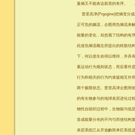
曼熵又不能表达新质的有序。 
普里高津(Prgogine)把熵
正可负的嫡流，企图用负熵流来
能量的变化，却忽视了结构的有
此借负熵流概念所提出的耗散结
下，何以使生命得以维持，并具
素运动行为规则状态，而应看作是
行为和相关的行为约束簇相互作
两个极限状态。普里高津企图用
的有生物参与的地球表层进化过
物性自组织过程中，生物能与低
造成能量分布的不均匀而使结构
表层系统己从开放齣简单巨系统