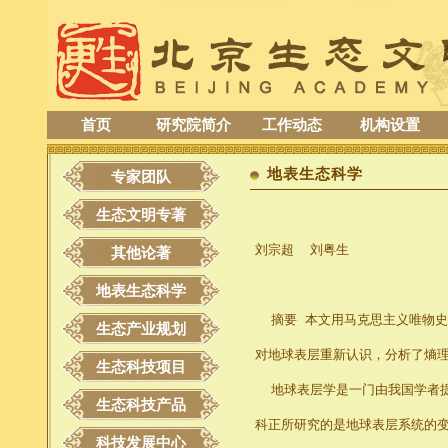
首页
研究院简介
工作动态
机构设置
地表生态科学
专家团队
生态文明专著
刘宗超 刘粤生
其他论著
地表生态科学
摘要 本文用马克思主义唯物史
生态产业规划
对地球表层重新认识，分析了熵
生态科技项目
地球表层学是一门由我国学者提
生态科技产品
科正所研究的是地球表层系统的
科技发展中心