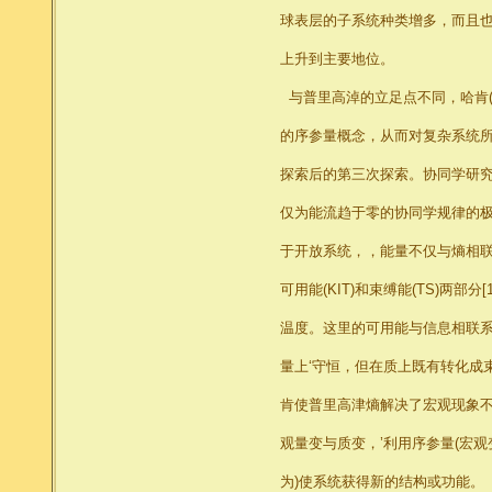
球表层的子系统种类增多，而且
上升到主要地位。
与普里高淖的立足点不同，哈肯(H
的序参量概念，从而对复杂系统
探索后的第三次探索。协同学研
仅为能流趋于零的协同学规律的
于开放系统，，能量不仅与熵相联
可用能(KIT)和束缚能(TS)两部
温度。这里的可用能与信息相联
量上‘守恒，但在质上既有转化成
肯使普里高津熵解决了宏观现象
观量变与质变，’利用序参量(宏观
为)使系统获得新的结构或功能。