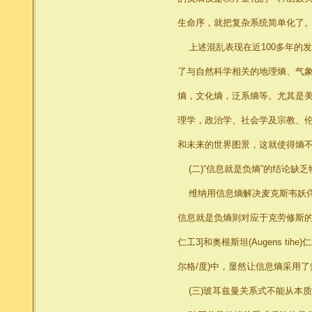
生命序，就把复杂系统简单化了
上述混乱表现在近100多年的
了与自然科学相关的地理熵、气
熵，文化熵，泛系熵等。尤其是
理学，政治学、社会学及宗教、伦
和未来的世界图景，这就使得熵不仅
(二)“信息就是负熵”的结论缺乏
维纳用信息熵解决麦克斯韦妖佯
信息就是负熵则对应于克劳修斯的熵函数
仁工3]和奥根斯坦(Augens ti
尔格/度)中，显然让信息熵采用了
(三)玻耳兹曼关系式不能从本