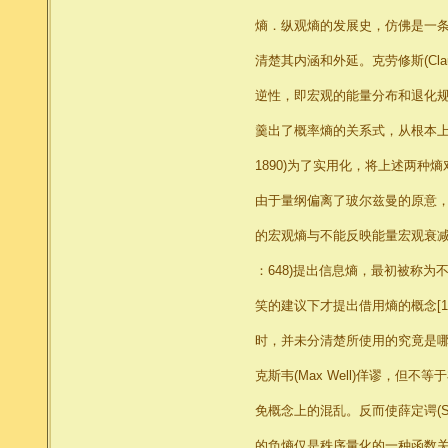
熵．纵观熵的发展史，仿佛是一
清楚其内涵和外延。克劳修斯(Clau
逆性，即宏观的能量分布和退化规律，与
羹出了概率熵的关系式，从根本上解
1890)为了实用化，将上述两
由于量纲偏离了玻尔兹曼的原意
的宏观熵与不能反映能量宏观衰减的
：648)提出信息熵，最初被称为不确
笑的建议下才提出借用熵的概念[
时，并未分清楚所使用的究竟是哪种
克斯韦(Max Well)佯谬，但不等于
免概念上的混乱。反而使薛定谔(Sc
的负熵仅是秩序量化的一种函数