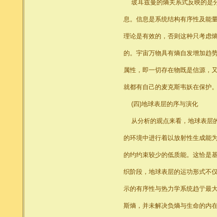
玻耳兹曼的熵关系式反映的是分
息。信息是系统结构有序性及能
理论是有效的，否则这种只考虑
的。宇宙万物具有熵自发增加趋
属性，即一切存在物既是信源，
就都有自己的麦克斯韦妖在保
(四)地球表层的序与演化
从分析的观点来看，地球表层的
的环境中进行着以放射性生成能
的约约束较少的低质能。这恰是
织阶段，地球表层的运功形式不仅
示的有序性与热力学系统趋亍最
斯熵，并未解决负熵与生命的内