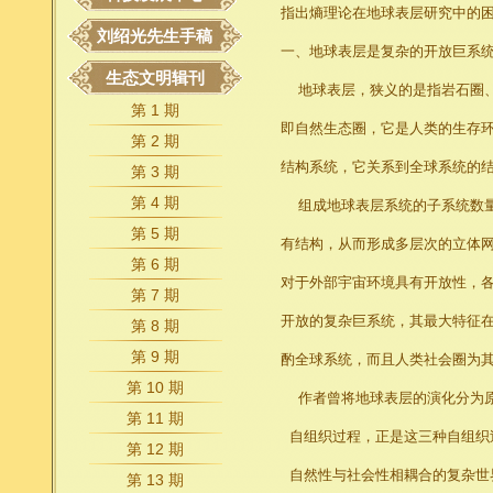
指出熵理论在地球表层研究中的
刘绍光先生手稿
一、地球表层是复杂的开放巨系
生态文明辑刊
地球表层，狭义的是指岩石圈、
第 1 期
即自然生态圈，它是人类的生存
第 2 期
结构系统，它关系到全球系统的
第 3 期
第 4 期
组成地球表层系统的子系统数量
第 5 期
有结构，从而形成多层次的立体
第 6 期
对于外部宇宙环境具有开放性，各
第 7 期
开放的复杂巨系统，其最大特征
第 8 期
第 9 期
酌全球系统，而且人类社会圈为
第 10 期
作者曾将地球表层的演化分为原
第 11 期
自组织过程，正是这三种自组织
第 12 期
自然性与社会性相耦合的复杂世
第 13 期